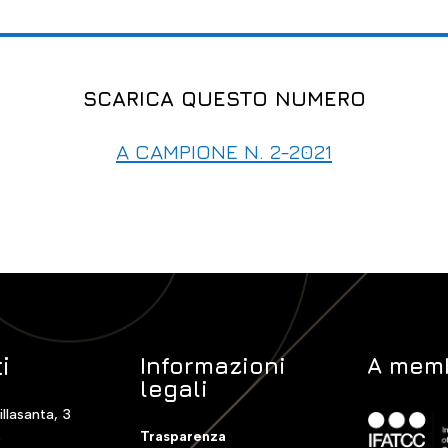
SCARICA QUESTO NUMERO
A CAMPIONE N. 2-2021
i
Informazioni
A memb
legali
illasanta, 3
Trasparenza
o