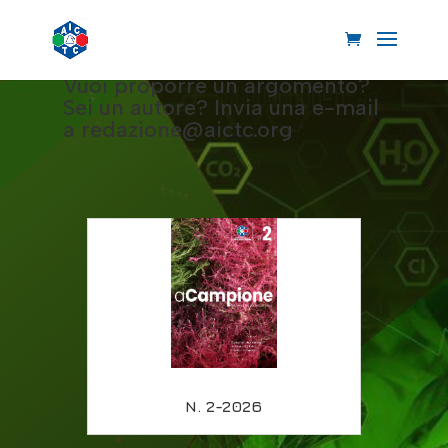
l’Associazione oggi disponibile
esclusivamente in formato
elettronico.
Vuoi proporre un argomento?
Sei un autore? Invia una e-mail
a redazione@aictc.org
AICTC |
aCampione
N. 2-2026