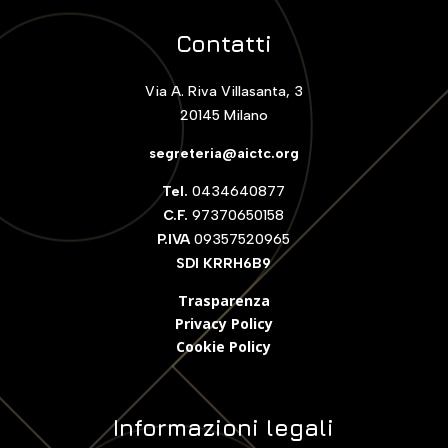
Contatti
Via A. Riva Villasanta, 3
20145 Milano
segreteria@aictc.org
Tel.
0434640877
C.F.
97370650158
P.IVA
09357520965
SDI KRRH6B9
Trasparenza
Privacy Policy
Cookie Polic
y
Informazioni legali