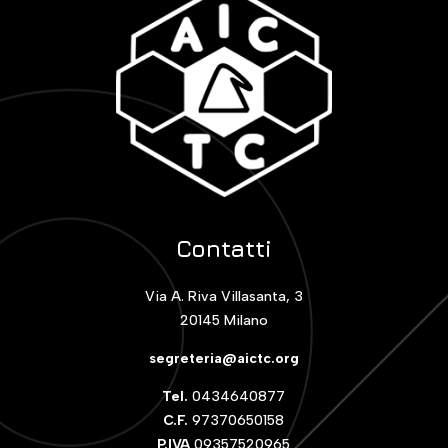
Contatti
Via A. Riva Villasanta, 3
20145 Milano
segreteria@aictc.org
Tel.
0434640877
C.F.
97370650158
P.IVA
09357520965