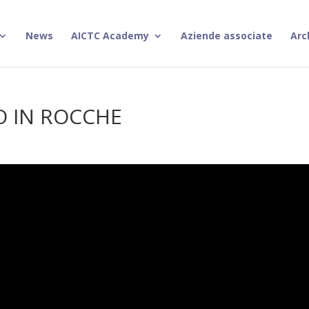
News
AICTC Academy
Aziende associate
Arc
TO IN ROCCHE