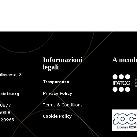
Informazioni
A memb
legali
illasanta, 3
Trasparenza
o
Privacy Policy
aictc.org
Terms & Conditions
0877
0158
Cookie Policy
520965
9