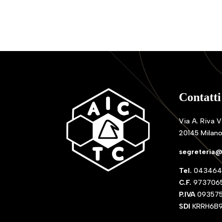
Contatti
Via A. Riva V
20145 Milan
segreteria@
Tel.
043464
C.F.
9737065
P.IVA
09357
SDI
KRRH6B