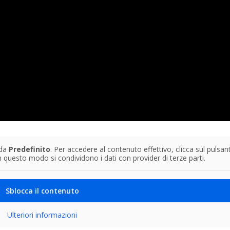
 da
Predefinito
. Per accedere al contenuto effettivo, clicca sul pulsan
n questo modo si condividono i dati con provider di terze parti.
Sblocca il contenuto
Ulteriori informazioni