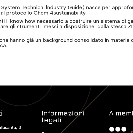
ystem Technical lndustry Guide) nasce per approfond
al protocollo Chem 4sustainability.
nti il know how necessario a costruire un sistema di g
zare gli strumenti messi a disposizione dalla stessa 
o cha hanno già un background consolidato in materia 
ca.
i
Informazioni
A memb
legali
illasanta, 3