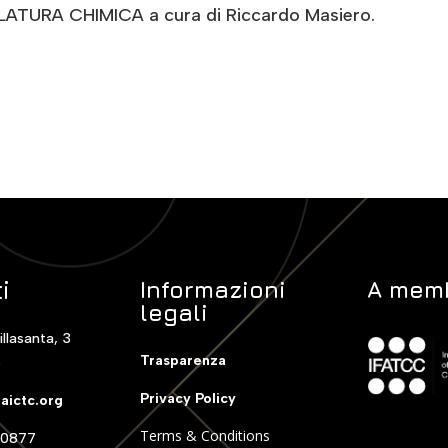
LATURA CHIMICA a cura di Riccardo Masiero.
i
Informazioni
A memb
legali
illasanta, 3
Trasparenza
o
Privacy Policy
aictc.org
Terms & Conditions
0877