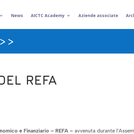
News
AICTC Academy
Aziende associate
Arc
>>>
DEL REFA
nomico e Finanziario – REFA –
avvenuta durante l’Assemb