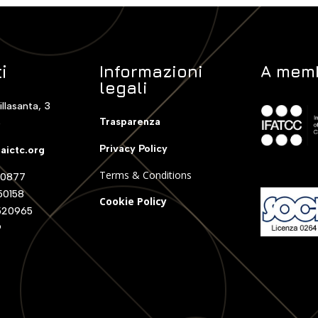
i
Informazioni
A memb
legali
illasanta, 3
Trasparenza
o
Privacy Policy
aictc.org
Terms & Conditions
0877
0158
Cookie Policy
520965
9