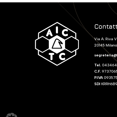
Contatt
Via A. Riva V
20145 Milan
segreteria@
Tel.
043464
C.F.
9737065
P.IVA
09357
SDI
KRRH6B