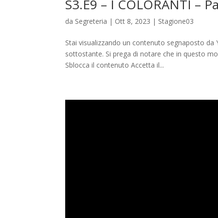
S3.E9 – I COLORANTI – Pa
da
Segreteria
|
Ott 8, 2023
|
Stagione03
Stai visualizzando un contenuto segnaposto da Y
sottostante. Si prega di notare che in questo modo
Sblocca il contenuto Accetta il...